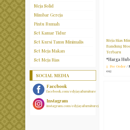
Meja Solid
Mimbar Gereja
Pintu Rumah
Set Kamar Tidur
Meja Rias Min
Set Kursi Tamu Minimalis
Bandung Mo
Set Meja Makan
Terbaru
*Harga Hub
Set Meja Rias
Pre Order
/ 
012
SOCIAL MEDIA
Facebook
facebook.com/edyjayafurniture
Instagram
instagram.com/edyjayafurniturejepara