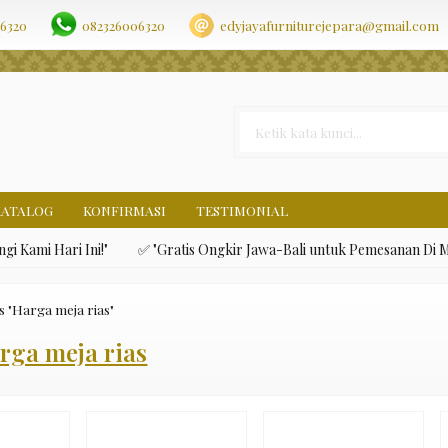
nfection. * However, the dangerous code has been removed, and the f
6320
082326006320
edyjayafurniturejepara@gmail.com
KATALOG
KONFIRMASI
TESTIMONIAL
ami Hari Ini!"
✅ "Gratis Ongkir Jawa-Bali untuk Pemesanan Di Meb
s "Harga meja rias"
rga meja rias