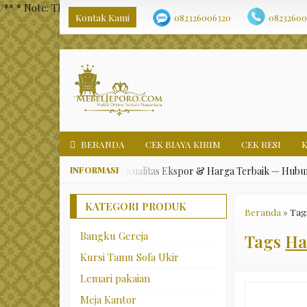
/** * Note: This file may contain artifacts of previous malicious i
Kontak Kami
082326006320
08232600
BERANDA
CEK BIAYA KIRIM
CEK RESI
karang Mebel Jepara Asli, Kualitas Ekspor & Harga Terbaik — Hubungi K
KATEGORI PRODUK
Beranda
»
Tag
Bangku Gereja
Tags
Ha
Kursi Tamu Sofa Ukir
Lemari pakaian
Meja Kantor