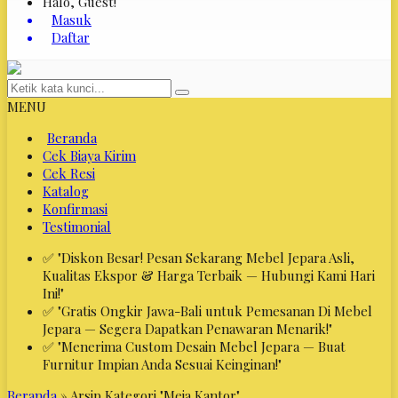
Halo, Guest!
Masuk
Daftar
MENU
Beranda
Cek Biaya Kirim
Cek Resi
Katalog
Konfirmasi
Testimonial
✅ "Diskon Besar! Pesan Sekarang Mebel Jepara Asli,
Kualitas Ekspor & Harga Terbaik — Hubungi Kami Hari
Ini!"
✅ "Gratis Ongkir Jawa-Bali untuk Pemesanan Di Mebel
Jepara — Segera Dapatkan Penawaran Menarik!"
✅ "Menerima Custom Desain Mebel Jepara — Buat
Furnitur Impian Anda Sesuai Keinginan!"
Beranda
»
Arsip Kategori "Meja Kantor"