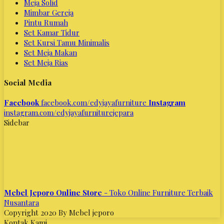
Meja Solid
Mimbar Gereja
Pintu Rumah
Set Kamar Tidur
Set Kursi Tamu Minimalis
Set Meja Makan
Set Meja Rias
Social Media
Facebook
facebook.com/edyjayafurniture
Instagram
instagram.com/edyjayafurniturejepara
Sidebar
Mebel Jeporo Online Store
- Toko Online Furniture Terbaik
Nusantara
Copyright 2020 By Mebel jeporo
Kontak Kami