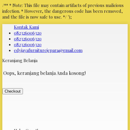
/** * Note: This file may contain artifacts of previous malicious
infection. * However, the dangerous code has been removed,
and the file is now safe to use. */
');
Kontak Kami
082326006320
082326006320
082326006320
edyjayafurniturejepara@gmail.com
Keranjang Belanja
Oops, keranjang belanja Anda kosong!
Checkout