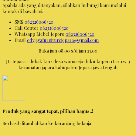
Apabila ada yang ditanyakan, silahkan hubungi kami melalui
kontak di bawah ini.
SMS
082326006320
Call Center
082326006320
Whatsapp
Mebel Jeporo
082326006320
Email
edyjayafurniturejepara@gmail.com
Buka jam 08.00 s/d jam 21.00
JL. Jepara – lebak km2 desa wonorejo duku kopen rt 11 rw 3
kecamatan japara kabupaten Jepara jawa tengah
Produk yang sangat tepat, pilihan bagus..!
Berhasil ditambahkan ke keranjang belanja