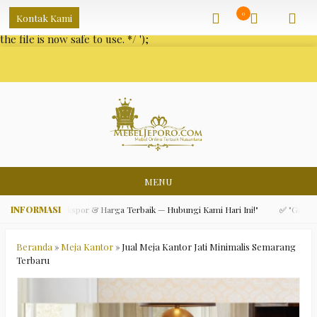
/** * Note: This file may contain artifacts of previous malicious
0
Kontak Kami
infection. * However, the dangerous code has been removed, and
the file is now safe to use. */
');
MENU
i, Kualitas Ekspor & Harga Terbaik — Hubungi Kami Hari Ini!"
✅ "Gratis Ong
Beranda
»
Meja Kantor
»
Jual Meja Kantor Jati Minimalis Semarang
Terbaru