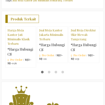
Tags:
Jual Meja Kantor Jati Minimalis Semarang Terbaru
Produk Terkait
Harga Meja
Jual Meja Kantor
Jual Meja Direktur
J
Kantor Jati
Jakarta Minimalis
Ukir Mewah
P
Minimalis Klasik
Terbaru
Tangerang
M
Terbaru
*Harga Hubungi
*Harga Hubungi
*
*Harga Hubungi
CS
CS
C
CS
Pre Order
/ MJD-
Pre Order
/ MJD-
MJ-01
MJ-033
M
Pre Order
/ MJD-
MJ-026