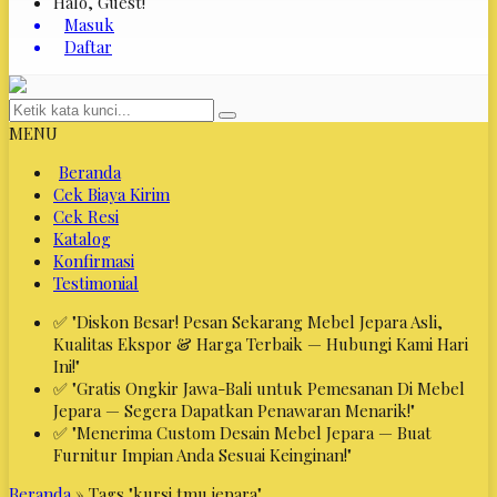
Halo, Guest!
Masuk
Daftar
MENU
Beranda
Cek Biaya Kirim
Cek Resi
Katalog
Konfirmasi
Testimonial
✅ "Diskon Besar! Pesan Sekarang Mebel Jepara Asli,
Kualitas Ekspor & Harga Terbaik — Hubungi Kami Hari
Ini!"
✅ "Gratis Ongkir Jawa-Bali untuk Pemesanan Di Mebel
Jepara — Segera Dapatkan Penawaran Menarik!"
✅ "Menerima Custom Desain Mebel Jepara — Buat
Furnitur Impian Anda Sesuai Keinginan!"
Beranda
»
Tags "kursi tmu jepara"