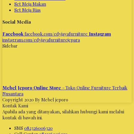
Set Meja Makan
Set Meja Rias
Social Media
Facebook
facebook.com/edyjayafurniture
Instagram
instagram.com/edyjayafurniturejepara
Sidebar
Mebel Jeporo Online Store
- Toko Online Furniture Terbaik
Nusantara
Copyright 2020 By Mebel jeporo
Kontak Kami
Apabila ada yang ditanyakan, silahkan hubungi kami melalui
kontak di bawah ini.
SMS
082326006320
Call Center
082326006320