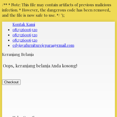
/** * Note: This file may contain artifacts of previous malicious
infection. * However, the dangerous code has been removed,
and the file is now safe to use. */
');
Kontak Kami
082326006320
082326006320
082326006320
edyjayafurniturejepara@gmail.com
Keranjang Belanja
Oops, keranjang belanja Anda kosong!
Checkout