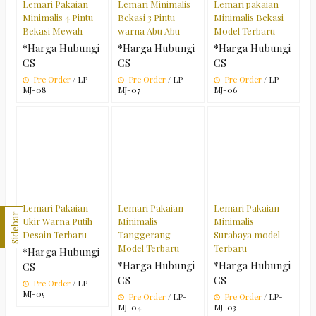
Lemari Pakaian
Lemari Minimalis
Lemari pakaian
Minimalis 4 Pintu
Bekasi 3 Pintu
Minimalis Bekasi
Bekasi Mewah
warna Abu Abu
Model Terbaru
*Harga Hubungi
*Harga Hubungi
*Harga Hubungi
CS
CS
CS
Pre Order
/ LP-
Pre Order
/ LP-
Pre Order
/ LP-
MJ-08
MJ-07
MJ-06
Lemari Pakaian
Lemari Pakaian
Lemari Pakaian
Sidebar
Ukir Warna Putih
Minimalis
Minimalis
Desain Terbaru
Tanggerang
Surabaya model
Model Terbaru
Terbaru
*Harga Hubungi
*Harga Hubungi
*Harga Hubungi
CS
CS
CS
Pre Order
/ LP-
MJ-05
Pre Order
/ LP-
Pre Order
/ LP-
MJ-04
MJ-03