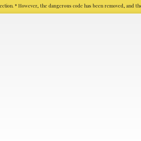
 infection. * However, the dangerous code has been removed, and the 