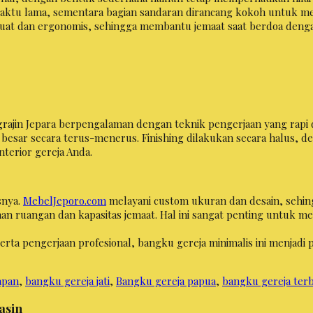
aktu lama, sementara bagian sandaran dirancang kokoh untuk me
kuat dan ergonomis, sehingga membantu jemaat saat berdoa denga
ngrajin Jepara berpengalaman dengan teknik pengerjaan yang rapi 
esar secara terus-menerus. Finishing dilakukan secara halus, de
nterior gereja Anda.
snya.
MebelJeporo.com
melayani custom ukuran dan desain, sehi
n ruangan dan kapasitas jemaat. Hal ini sangat penting untuk me
erta pengerjaan profesional, bangku gereja minimalis ini menjadi 
apan
,
bangku gereja jati
,
Bangku gereja papua
,
bangku gereja ter
asin