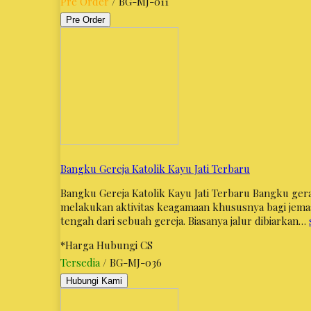
Pre Order
/ BG-MJ-011
Pre Order
Bangku Gereja Katolik Kayu Jati Terbaru
Bangku Gereja Katolik Kayu Jati Terbaru Bangku gera
melakukan aktivitas keagamaan khususnya bagi jemaa
tengah dari sebuah gereja. Biasanya jalur dibiarkan…
*Harga Hubungi CS
Tersedia
/ BG-MJ-036
Hubungi Kami