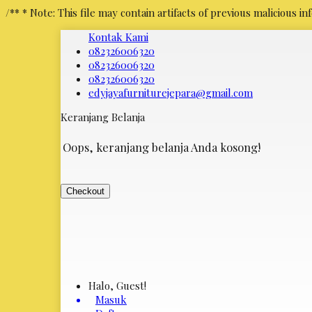
/** * Note: This file may contain artifacts of previous malicious
Kontak Kami
082326006320
082326006320
082326006320
edyjayafurniturejepara@gmail.com
Keranjang Belanja
Oops, keranjang belanja Anda kosong!
Checkout
Halo, Guest!
Masuk