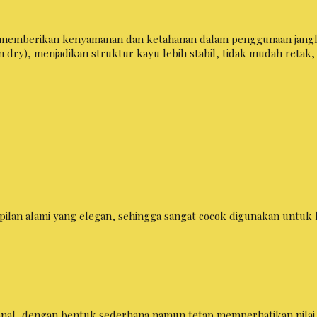
uk memberikan kenyamanan dan ketahanan dalam penggunaan jangk
iln dry), menjadikan struktur kayu lebih stabil, tidak mudah reta
mpilan alami yang elegan, sehingga sangat cocok digunakan untuk 
nal, dengan bentuk sederhana namun tetap memperhatikan nilai 