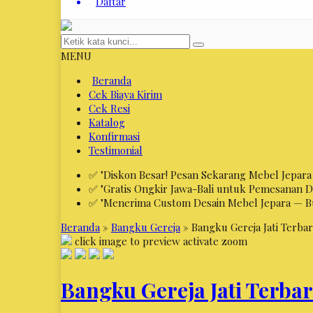
Daftar
MENU
Beranda
Cek Biaya Kirim
Cek Resi
Katalog
Konfirmasi
Testimonial
✅ "Diskon Besar! Pesan Sekarang Mebel Jepara 
✅ "Gratis Ongkir Jawa-Bali untuk Pemesanan 
✅ "Menerima Custom Desain Mebel Jepara — Bua
Beranda
»
Bangku Gereja
»
Bangku Gereja Jati Terba
click image to preview
activate zoom
Bangku Gereja Jati Terba