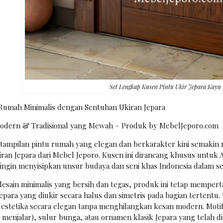
Set Lengkap Kusen Pintu Ukir Jepara Kayu 
Rumah Minimalis dengan Sentuhan Ukiran Jepara
odern & Tradisional yang Mewah – Produk by MebelJeporo.com
tampilan pintu rumah yang elegan dan berkarakter kini semakin
iran Jepara dari Mebel Jeporo. Kusen ini dirancang khusus untu
ingin menyisipkan unsur budaya dan seni khas Indonesia dalam se
sain minimalis yang bersih dan tegas, produk ini tetap mempertah
epara yang diukir secara halus dan simetris pada bagian tertentu
stetika secara elegan tanpa menghilangkan kesan modern. Mot
 menjalar), sulur bunga, atau ornamen klasik Jepara yang telah d