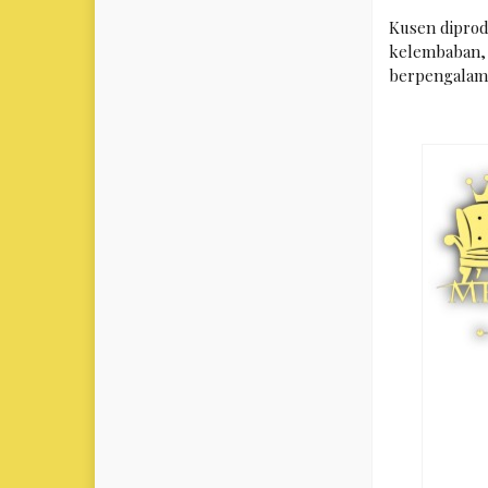
Kusen diprod
kelembaban, s
berpengalama