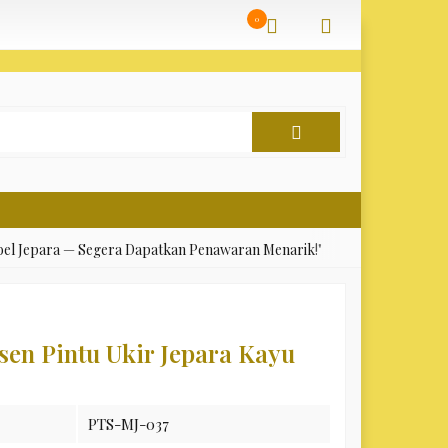
ile is now safe to use. */
');
0
a — Segera Dapatkan Penawaran Menarik!"
✅ "Menerima Custom Desai
sen Pintu Ukir Jepara Kayu
PTS-MJ-037