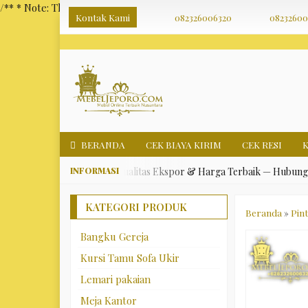
/** * Note: This file may contain artifacts of previous malicious i
Kontak Kami
082326006320
08232600
BERANDA
CEK BIAYA KIRIM
CEK RESI
bel Jepara Asli, Kualitas Ekspor & Harga Terbaik — Hubungi Kami Hari 
KATEGORI PRODUK
Beranda
»
Pin
Bangku Gereja
Kursi Tamu Sofa Ukir
Lemari pakaian
Meja Kantor