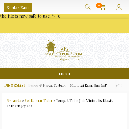
/** * Note: This file may contain artifacts of previous malicious
0
Kontak Kami
infection. * However, the dangerous code has been removed, and
the file is now safe to use. */
');
MENU
Asli, Kualitas Ekspor & Harga Terbaik — Hubungi Kami Hari Ini!"
✅ "Gratis O
Beranda
»
Set Kamar Tidur
»
Tempat Tidur Jati Minimalis Klasik
Terbaru Jepara