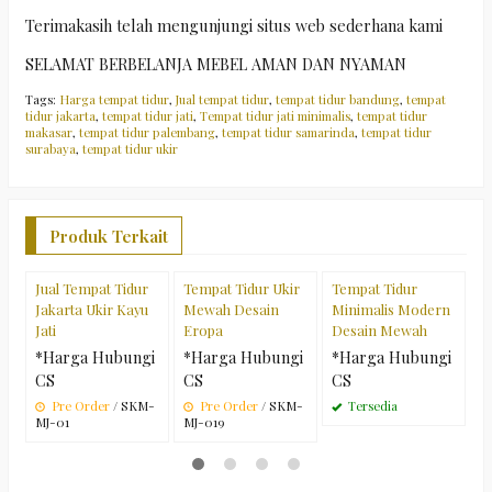
Terimakasih telah mengunjungi situs web sederhana kami
SELAMAT BERBELANJA MEBEL AMAN DAN NYAMAN
Tags:
Harga tempat tidur
,
Jual tempat tidur
,
tempat tidur bandung
,
tempat
tidur jakarta
,
tempat tidur jati
,
Tempat tidur jati minimalis
,
tempat tidur
makasar
,
tempat tidur palembang
,
tempat tidur samarinda
,
tempat tidur
surabaya
,
tempat tidur ukir
Produk Terkait
Jual Tempat Tidur
Tempat Tidur Ukir
Tempat Tidur
T
Jakarta Ukir Kayu
Mewah Desain
Minimalis Modern
M
Jati
Eropa
Desain Mewah
M
*Harga Hubungi
*Harga Hubungi
*Harga Hubungi
*
CS
CS
CS
C
Pre Order
/ SKM-
Pre Order
/ SKM-
Tersedia
MJ-01
MJ-019
MJ