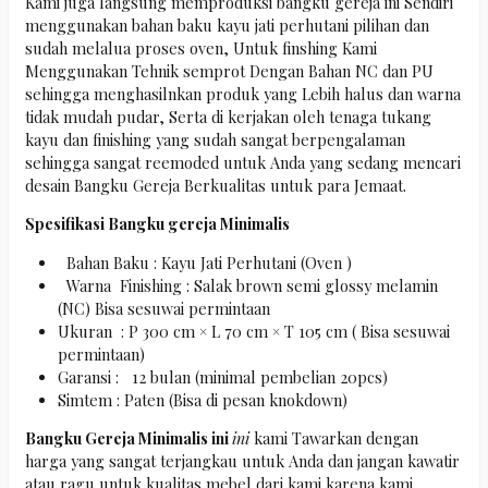
Kami juga langsung memproduksi bangku gereja ini Sendiri
menggunakan bahan baku kayu jati perhutani pilihan dan
sudah melalua proses oven, Untuk finshing Kami
Menggunakan Tehnik semprot Dengan Bahan NC dan PU
sehingga menghasilnkan produk yang Lebih halus dan warna
tidak mudah pudar, Serta di kerjakan oleh tenaga tukang
kayu dan finishing yang sudah sangat berpengalaman
sehingga sangat reemoded untuk Anda yang sedang mencari
desain Bangku Gereja Berkualitas untuk para Jemaat.
Spesifikasi Bangku gereja Minimalis
Bahan Baku : Kayu Jati Perhutani (Oven )
Warna Finishing : Salak brown semi glossy melamin
(NC) Bisa sesuwai permintaan
Ukuran : P 300 cm × L 70 cm × T 105 cm ( Bisa sesuwai
permintaan)
Garansi : 12 bulan (minimal pembelian 20pcs)
Simtem : Paten (Bisa di pesan knokdown)
Bangku Gereja Minimalis ini
ini
kami Tawarkan dengan
harga yang sangat terjangkau untuk Anda dan jangan kawatir
atau ragu untuk kualitas mebel dari kami karena kami