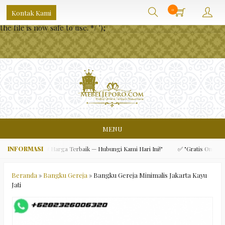
/** * Note: This file may contain artifacts of previous malicious
0
Kontak Kami
infection. * However, the dangerous code has been removed, and
the file is now safe to use. */
');
MENU
tas Ekspor & Harga Terbaik — Hubungi Kami Hari Ini!"
✅ "Gratis Ongkir Jawa
Beranda
»
Bangku Gereja
»
Bangku Gereja Minimalis Jakarta Kayu
Jati