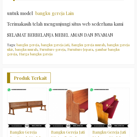
untuk model
bangku gereja Lain
Terimakasih telah mengunjungi situs web sederhana kami
SELAMAT BERBELANJA MEBEL AMAN DAN NYAMAN
Tags:
bangku gereja
,
bangku gereja jati
,
Bangku gereja murah
,
bangku gereja
ukir
,
bangku murah
,
Furniture gereja
,
Furniture Jepara
,
gambar bangku
gereja
,
Harga bangku gereja
Produk Terkait
B
S
M
S
*
C
Bangku Gereja
Bangku Gereja Jati
Bangku Gereja Jati
M