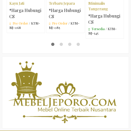
Kayu Jati
Terbaru Jepara
Minimalis
T
Tangerang
*Harga Hubungi
*Harga Hubungi
*
*Harga Hubungi
CS
CS
C
CS
Pre Order
/ KTM-
Pre Order
/ KTM-
MJ-068
MJ-085
M
Tersedia
/ KTM-
MJ-145