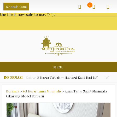
/** * Note: This file may contain artifacts of previous malicious
0
Kontak Kami
infection. * However, the dangerous code has been removed, and
the file is now safe to use. */
');
MENU
 Asli, Kualitas Ekspor & Harga Terbaik — Hubungi Kami Hari Ini!"
✅ "Gratis 
Beranda
»
Set Kursi Tamu Minimalis
»
Kursi Tamu Sudut Minimalis
Cikarang Model Terbaru