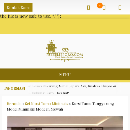
/** * Note: This file may contain artifacts of previous malicious
0
Kontak Kami
infection. * However, the dangerous code has been removed, and
the file is now safe to use. */
');
MENU
✅ "Diskon Besar! Pesan Sekarang Mebel Jepara Asli, Kualitas Ekspor &
Harga Terbaik — Hubungi Kami Hari Ini!"
✅ "Gratis Ongkir Jawa-Bali untuk Pemesanan Di Mebel Jepara — Segera
Beranda
»
Set Kursi Tamu Minimalis
»
Kursi Tamu Tanggerang
Model Minimalis Modern Mewah
Dapatkan Penawaran Menarik!"
✅ "Menerima Custom Desain Mebel Jepara — Buat Furnitur Impian Anda
Sesuai Keinginan!"