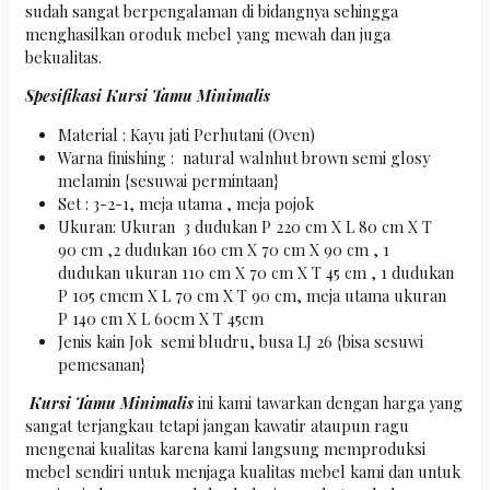
sudah sangat berpengalaman di bidangnya sehingga
menghasilkan oroduk mebel yang mewah dan juga
bekualitas.
Spesifikasi Kursi Tamu Minimalis
Material : Kayu jati Perhutani (Oven)
Warna finishing : natural walnhut brown semi glosy
melamin {sesuwai permintaan}
Set : 3-2-1, meja utama , meja pojok
Ukuran: Ukuran 3 dudukan P 220 cm X L 80 cm X T
90 cm ,2 dudukan 160 cm X 70 cm X 90 cm , 1
dudukan ukuran 110 cm X 70 cm X T 45 cm , 1 dudukan
P 105 cmcm X L 70 cm X T 90 cm, meja utama ukuran
P 140 cm X L 60cm X T 45cm
Jenis kain Jok semi bludru, busa LJ 26 {bisa sesuwi
pemesanan}
Kursi Tamu Minimalis
ini kami tawarkan dengan harga yang
sangat terjangkau tetapi jangan kawatir ataupun ragu
mengenai kualitas karena kami langsung memproduksi
mebel sendiri untuk menjaga kualitas mebel kami dan untuk