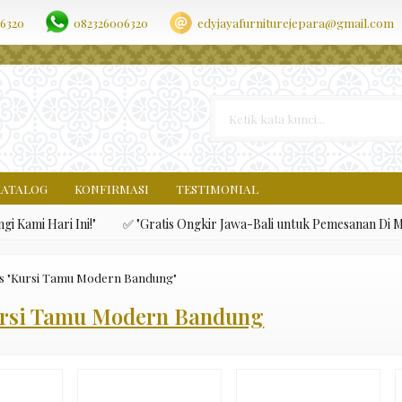
nfection. * However, the dangerous code has been removed, and the f
6320
082326006320
edyjayafurniturejepara@gmail.com
KATALOG
KONFIRMASI
TESTIMONIAL
ami Hari Ini!"
✅ "Gratis Ongkir Jawa-Bali untuk Pemesanan Di Meb
s "Kursi Tamu Modern Bandung"
rsi Tamu Modern Bandung