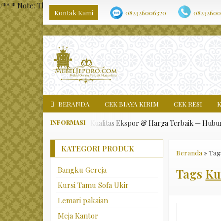
/** * Note: This file may contain artifacts of previous malicious i
Kontak Kami
082326006320
08232600
BERANDA
CEK BIAYA KIRIM
CEK RESI
karang Mebel Jepara Asli, Kualitas Ekspor & Harga Terbaik — Hubungi K
KATEGORI PRODUK
Beranda
»
Tag
Bangku Gereja
Tags
Ku
Kursi Tamu Sofa Ukir
Lemari pakaian
Meja Kantor