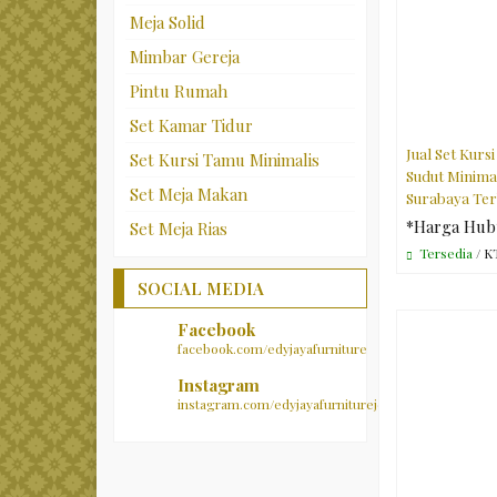
Meja Solid
Mimbar Gereja
Pintu Rumah
Set Kamar Tidur
Jual Set Kurs
Set Kursi Tamu Minimalis
Sudut Minima
Set Meja Makan
Surabaya Te
*Harga Hub
Set Meja Rias
Tersedia
/ K
SOCIAL MEDIA
Facebook
facebook.com/edyjayafurniture
Instagram
instagram.com/edyjayafurniturejepara