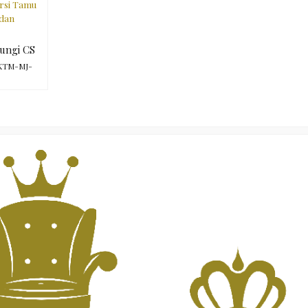
rsi Tamu
edan
ungi CS
KTM-MJ-