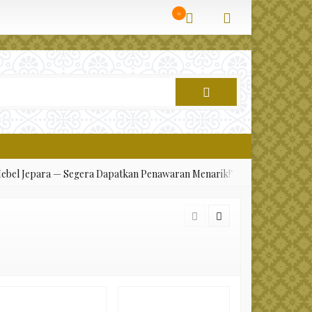
ile is now safe to use. */
');
0
el Jepara — Segera Dapatkan Penawaran Menarik!"
✅ "Menerima Cus