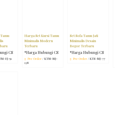
i Tamu
Harga Set Kursi Tamu
Set Sofa Tamu Jati
lis
Minimalis Modern
Minimalis Desain
rbaru
Terbaru
Bogor Terbaru
ungi CS
*Harga Hubungi CS
*Harga Hubungi CS
TM-EJ-51
Pre Order
/ KTM-MJ-
Pre Order
/ KTS-MJ-77
138