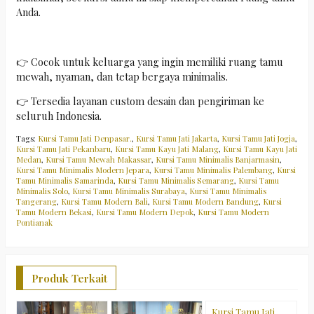
Anda.
👉 Cocok untuk keluarga yang ingin memiliki ruang tamu
mewah, nyaman, dan tetap bergaya minimalis.
👉 Tersedia layanan custom desain dan pengiriman ke
seluruh Indonesia.
Tags:
Kursi Tamu Jati Denpasar.
,
Kursi Tamu Jati Jakarta
,
Kursi Tamu Jati Jogja
,
Kursi Tamu Jati Pekanbaru
,
Kursi Tamu Kayu Jati Malang
,
Kursi Tamu Kayu Jati
Medan
,
Kursi Tamu Mewah Makassar
,
Kursi Tamu Minimalis Banjarmasin
,
Kursi Tamu Minimalis Modern Jepara
,
Kursi Tamu Minimalis Palembang
,
Kursi
Tamu Minimalis Samarinda
,
Kursi Tamu Minimalis Semarang
,
Kursi Tamu
Minimalis Solo
,
Kursi Tamu Minimalis Surabaya
,
Kursi Tamu Minimalis
Tangerang
,
Kursi Tamu Modern Bali
,
Kursi Tamu Modern Bandung
,
Kursi
Tamu Modern Bekasi
,
Kursi Tamu Modern Depok
,
Kursi Tamu Modern
Pontianak
Produk Terkait
Kursi Tamu Jati
K