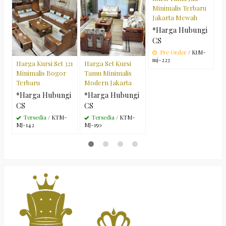
Minimalis Terbaru
M
Jakarta Mewah
J
*Harga Hubungi
*
CS
C
Pre Order
/ KtM-
mj-223
M
Harga Kursi Set 321
Harga Set Kursi
Minimalis Bogor
Tamu Minimalis
Terbaru
Modern Jakarta
*Harga Hubungi
*Harga Hubungi
CS
CS
Tersedia
/ KTM-
Tersedia
/ KTM-
MJ-142
MJ-150