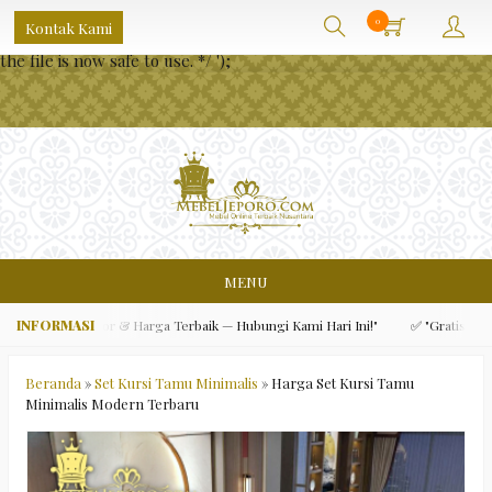
/** * Note: This file may contain artifacts of previous malicious
0
Kontak Kami
infection. * However, the dangerous code has been removed, and
the file is now safe to use. */
');
MENU
ualitas Ekspor & Harga Terbaik — Hubungi Kami Hari Ini!"
✅ "Gratis Ongkir 
Beranda
»
Set Kursi Tamu Minimalis
»
Harga Set Kursi Tamu
Minimalis Modern Terbaru