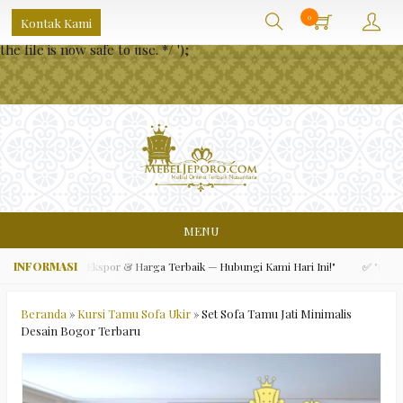
/** * Note: This file may contain artifacts of previous malicious
0
Kontak Kami
infection. * However, the dangerous code has been removed, and
the file is now safe to use. */
');
MENU
i, Kualitas Ekspor & Harga Terbaik — Hubungi Kami Hari Ini!"
✅ "Gratis Ong
Beranda
»
Kursi Tamu Sofa Ukir
»
Set Sofa Tamu Jati Minimalis
Desain Bogor Terbaru