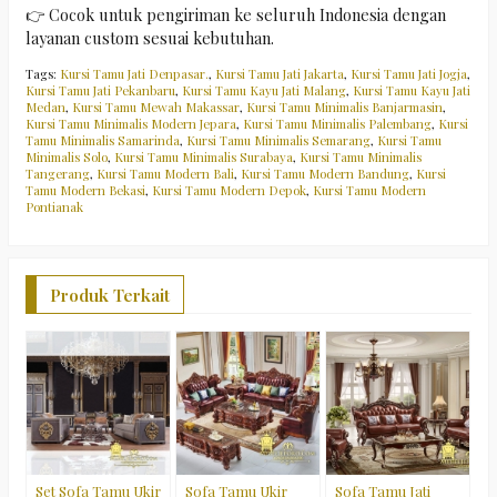
👉 Cocok untuk pengiriman ke seluruh Indonesia dengan
layanan custom sesuai kebutuhan.
Tags:
Kursi Tamu Jati Denpasar.
,
Kursi Tamu Jati Jakarta
,
Kursi Tamu Jati Jogja
,
Kursi Tamu Jati Pekanbaru
,
Kursi Tamu Kayu Jati Malang
,
Kursi Tamu Kayu Jati
Medan
,
Kursi Tamu Mewah Makassar
,
Kursi Tamu Minimalis Banjarmasin
,
Kursi Tamu Minimalis Modern Jepara
,
Kursi Tamu Minimalis Palembang
,
Kursi
Tamu Minimalis Samarinda
,
Kursi Tamu Minimalis Semarang
,
Kursi Tamu
Minimalis Solo
,
Kursi Tamu Minimalis Surabaya
,
Kursi Tamu Minimalis
Tangerang
,
Kursi Tamu Modern Bali
,
Kursi Tamu Modern Bandung
,
Kursi
Tamu Modern Bekasi
,
Kursi Tamu Modern Depok
,
Kursi Tamu Modern
Pontianak
Produk Terkait
S
M
E
*
C
M
Set Sofa Tamu Ukir
Sofa Tamu Ukir
Sofa Tamu Jati